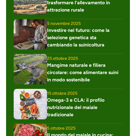
trasformare l’allevamento in 
attrazione rurale
5 novembre 2025
Investire nel futuro: come la 
selezione genetica sta 
cambiando la suinicoltura
25 ottobre 2025
Mangime naturale e filiera 
circolare: come alimentare suini 
in modo sostenibile
15 ottobre 2025
Omega-3 e CLA: il profilo 
nutrizionale del maiale 
tradizionale
5 ottobre 2025
Il mondo del maiale in cucina: 