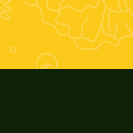
Orario estivo:
Giovedì 17-20; Venerdì 9-13 e 17-20; 
Sabato 9-13
Orario invernale:
Giovedì 16-19; Venerdì 9-13 e 16-19; 
Sabato: 9-13
ZooAgricolaFiore