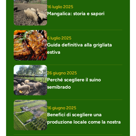
16 luglio 2025
Mangalica: storia e sapori
6 luglio 2025
Guida definitiva alla grigliata 
estiva
26 giugno 2025
Perché scegliere il suino 
semibrado
16 giugno 2025
Benefici di scegliere una 
produzione locale come la nostra