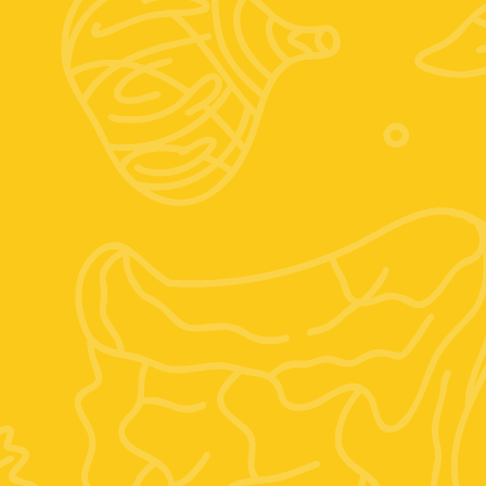
Seguici sui social
Instagram
Facebook
Posizione:
Vocabolo mario villani, 6, 01028 Orte VT