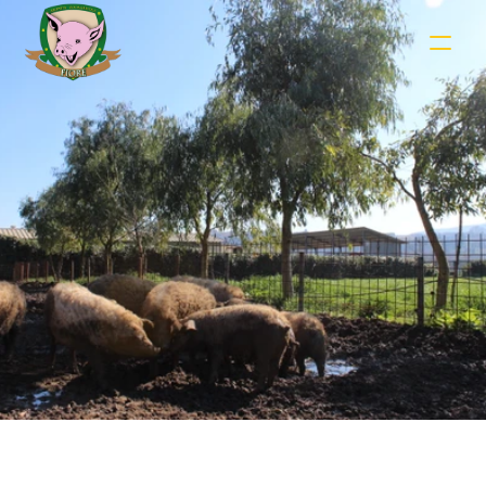
Spezie e salamoie: come 
nasce il sapore nei 
salumi tradizionali
Sale, pepe, finocchietto e aromi: cosa 
cambia davvero tra ricette e territori