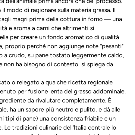
tà dell'animale prima ancora che del processo.
 modo di ragionare sulla materia grassa. Il 
agli magri prima della cottura in forno — una 
à e aroma a carni che altrimenti si 
lla per creare un fondo aromatico di qualità 
le, proprio perché non aggiunge note "pesanti" 
o a crudo, su pane tostato leggermente caldo, 
e non ha bisogno di contesto, si spiega da 
ato o relegato a qualche ricetta regionale 
tenuto per fusione lenta del grasso addominale, 
ngrediente da rivalutare completamente. È 
le, ha un sapore più neutro e pulito, e dà alle 
ni tipi di pane) una consistenza friabile e un 
e tradizioni culinarie dell'Italia centrale lo 