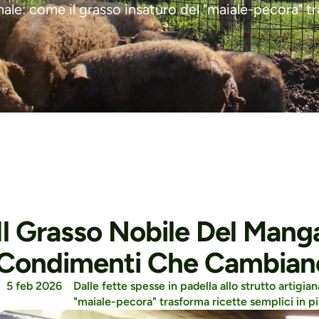
anale: come il grasso insaturo del "maiale-pecora" t
Il Grasso Nobile Del Mangal
Condimenti Che Cambiano
5 feb 2026
Dalle fette spesse in padella allo strutto artigian
"maiale-pecora" trasforma ricette semplici in pi