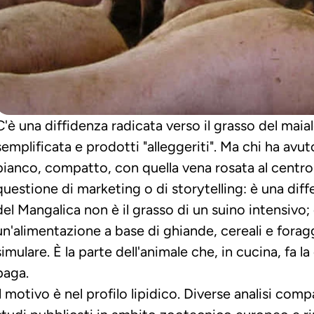
C'è una diffidenza radicata verso il grasso del maial
semplificata e prodotti "alleggeriti". Ma chi ha avu
bianco, compatto, con quella vena rosata al centro —
questione di marketing o di storytelling: è una differ
del Mangalica non è il grasso di un suino intensivo; è
un'alimentazione a base di ghiande, cereali e foragg
simulare. È la parte dell'animale che, in cucina, fa l
paga.
Il motivo è nel profilo lipidico. Diverse analisi comp