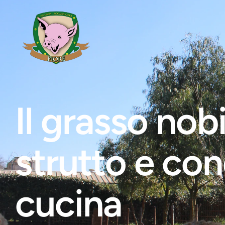
Il grasso nobi
strutto e co
cucina