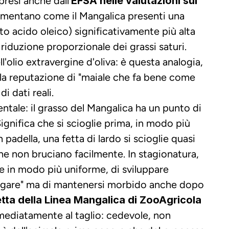
resi anche dall'
EFSA nelle valutazioni sul 
entano come il Mangalica presenti una 
o acido oleico) significativamente più alta 
riduzione proporzionale dei grassi saturi. 
olio extravergine d'oliva: è questa analogia, 
la reputazione di "maiale che fa bene come 
i dati reali.
tale: il grasso del Mangalica ha un punto di 
ignifica che si scioglie prima, in modo più 
padella, una fetta di lardo si scioglie quasi 
che non bruciano facilmente. In stagionatura, 
e in modo più uniforme, di sviluppare 
ugare" ma di mantenersi morbido anche dopo 
etta della Linea Mangalica di ZooAgricola 
ediatamente al taglio: cedevole, non 