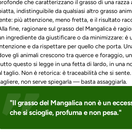
profonde che caratterizzano il grasso di una razza 
piatta, indistinguibile da qualsiasi altro grasso anim
lente: più attenzione, meno fretta, e il risultato r
Alla fine, ragionare sul grasso del Mangalica è ragio
un ingrediente da giustificare o da minimizzare: è 
intenzione e da rispettare per quello che porta. Una
dove gli animali crescono tra querce e foraggio, un
tutto questo si legge in una fetta di lardo, in una n
al taglio. Non è retorica: è traceabilità che si sente.
tagliere, non serve spiegarla — basta assaggiarla.
"Il grasso del Mangalica non è un eccess
che si scioglie, profuma e non pesa."