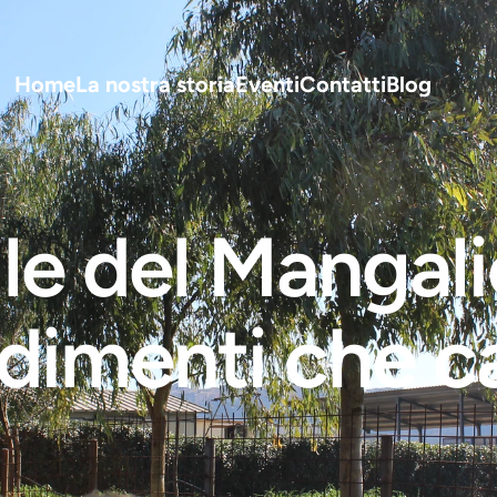
Home
La nostra storia
Eventi
Contatti
Blog
I 
le del Mangalic
ndimenti che c