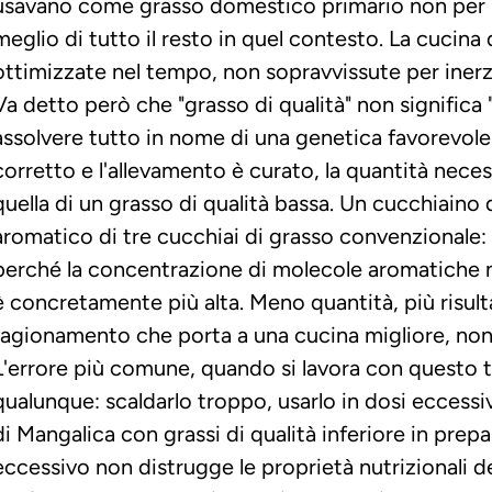
usavano come grasso domestico primario non per m
meglio di tutto il resto in quel contesto. La cucina 
ottimizzate nel tempo, non sopravvissute per inerz
Va detto però che "grasso di qualità" non significa "g
assolvere tutto in nome di una genetica favorevole: 
corretto e l'allevamento è curato, la quantità neces
quella di un grasso di qualità bassa. Un cucchiaino d
aromatico di tre cucchiai di grasso convenzionale: 
perché la concentrazione di molecole aromatiche n
è concretamente più alta. Meno quantità, più risult
ragionamento che porta a una cucina migliore, non 
L'errore più comune, quando si lavora con questo ti
qualunque: scaldarlo troppo, usarlo in dosi eccessi
di Mangalica con grassi di qualità inferiore in prepa
eccessivo non distrugge le proprietà nutrizionali de