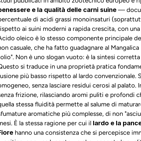
studi pubblicati in ambito zootecnico europeo e rip
benessere e la qualità delle carni suine
 — docum
percentuale di acidi grassi monoinsaturi (soprattutt
rispetto ai suini moderni a rapida crescita, con una 
Acido oleico è lo stesso componente principale dell'
non casuale, che ha fatto guadagnare al Mangalica 
l'olio". Non è uno slogan vuoto: è la sintesi corretta d
Questo si traduce in una proprietà pratica fondamen
fusione più basso rispetto al lardo convenzionale. S
omogeneo, senza lasciare residui cerosi al palato. In 
senza frizione, rilasciando aromi puliti e profondi 
quella stessa fluidità permette al salume di maturar
sfumature aromatiche più complesse, di non "asci
mesi. È la stessa ragione per cui il 
lardo e la panc
Fiore
 hanno una consistenza che si percepisce imm