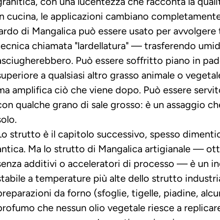
granitica, con una lucentezza che racconta la quali
In cucina, le applicazioni cambiano completamente il
lardo di Mangalica può essere usato per avvolgere t
tecnica chiamata "lardellatura" — trasferendo umidit
asciugherebbero. Può essere soffritto piano in pade
superiore a qualsiasi altro grasso animale o vegeta
ma amplifica ciò che viene dopo. Può essere servit
con qualche grano di sale grosso: è un assaggio ch
solo.
Lo strutto è il capitolo successivo, spesso dimentic
antica. Ma lo strutto di Mangalica artigianale — ot
senza additivi o acceleratori di processo — è un i
stabile a temperature più alte dello strutto industria
preparazioni da forno (sfoglie, tigelle, piadine, alcu
profumo che nessun olio vegetale riesce a replicare. L