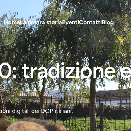
Home
La nostra storia
Eventi
Contatti
Blog
I 
0: tradizione e
oni digitali dei DOP italiani.