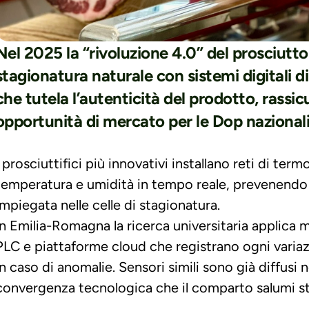
Nel 2025 la “rivoluzione 4.0” del prosciutto i
stagionatura naturale con sistemi digitali di
che tutela l’autenticità del prodotto, rassi
opportunità di mercato per le Dop nazionali
I prosciuttifici più innovativi installano reti di ter
temperatura e umidità in tempo reale, prevenendo s
impiegata nelle celle di stagionatura.
In Emilia-Romagna la ricerca universitaria applica mo
PLC e piattaforme cloud che registrano ogni variazi
in caso di anomalie.
Sensori simili sono già diffusi 
convergenza tecnologica che il comparto salumi s