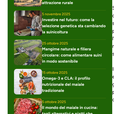
attrazione rurale
5 novembre 2025
Investire nel futuro: come la 
selezione genetica sta cambiando 
la suinicoltura
25 ottobre 2025
Mangime naturale e filiera 
circolare: come alimentare suini 
in modo sostenibile
15 ottobre 2025
Omega-3 e CLA: il profilo 
nutrizionale del maiale 
tradizionale
5 ottobre 2025
Il mondo del maiale in cucina: 
tagli alternativi e piatti che 