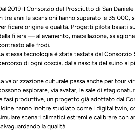
Dal 2019 il Consorzio del Prosciutto di San Daniel
in tre anni le scansioni hanno superato le 35 000,
verificare origine e qualità.
Progetti pilota basati 
della filiera — allevamento, macellazione, salagione
contrasto alle frodi.
La stessa tecnologia è stata testata dal Consorzio S
percorso di ogni coscia, dalla nascita del suino al 
La valorizzazione culturale passa anche per tour virt
possono esplorare, via avatar, le sale di stagionatur
le fasi produttive, un progetto già adottato dal Con
Udine hanno inoltre studiato come i digital twin, cop
simulare scenari climatici estremi e calibrare con an
salvaguardando la qualità.