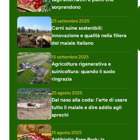
sorprendono
25 settembre 2025
Carni suine sostenibili: 
innovazione e qualità nella filiera 
del maiale italiano
15 settembre 2025
Agricoltura rigenerativa e 
suinicoltura: quando il suolo 
ringrazia
25 agosto 2025
Dal naso alla coda: l’arte di usare 
tutto il maiale e dire addio agli 
sprechi
15 agosto 2025
Antibiotic‑Free Pork: la 