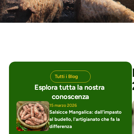
Tutti i Blog
Esplora tutta la nostra 
conoscenza
15 marzo 2026
Salsicce Mangalica: dall'impasto 
al budello, l'artigianato che fa la 
differenza