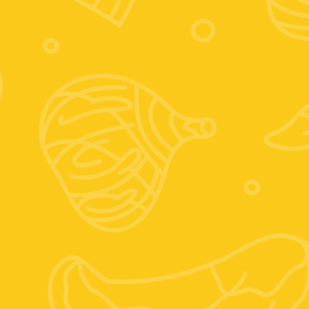
Contattaci:
+39 389 674 9889
Zooagricolafiore@alice.it
Scrivici su whatsapp
Seguici sui social
Instagram
Facebook
Posizione: