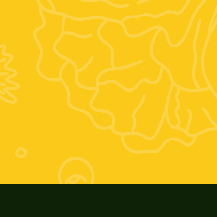
Vocabolo mario villani, 6, 01028 Orte VT
Orario estivo:
Giovedì 17-20; Venerdì 9-13 e 17-20; 
Sabato 9-13
Orario invernale:
Giovedì 16-19; Venerdì 9-13 e 16-19; 
Sabato: 9-13