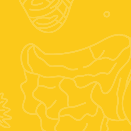
Seguici sui social
Instagram
Facebook
Posizione:
Vocabolo mario villani, 6, 01028 Orte VT
Orario estivo: