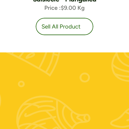
Price :
$9.00 Kg
duct
Sell All Product
Contattaci:
+39 389 674 9889
Zooagricolafiore@alice.it
Scrivici su whatsapp