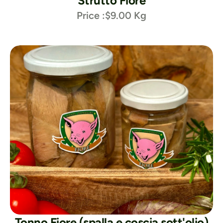
Strutto Fiore
Price :
$9.00 Kg
Tonno Fiore (spalla e coscia sott'olio)