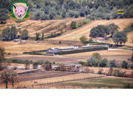
Shop Details
Securely Checkout and Enjoy Farm Fresh 
Deliveries