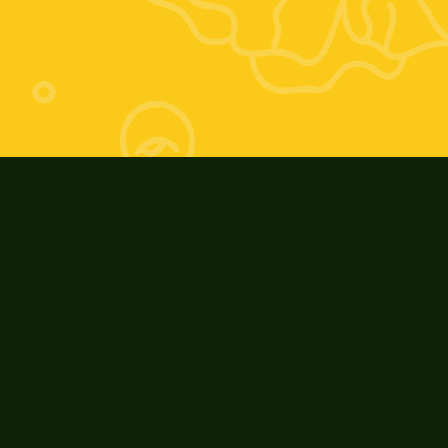
Giovedì 17-20; Venerdì 9-13 e 17-20; 
Sabato 9-13
Orario invernale:
Giovedì 16-19; Venerdì 9-13 e 16-19; 
Sabato: 9-13
ZooAgricolaFiore
Riconoscimenti e Eventi
I nostri prodotti
Cosa ci contraddistingue
La nostra storia
Blog
Recensioni