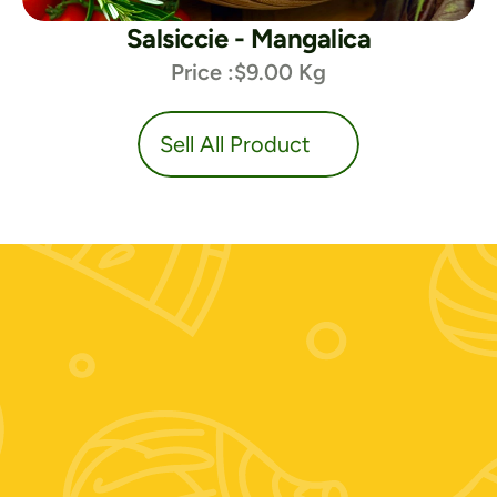
Salsiccie - Mangalica
Price :
$9.00 Kg
duct
Sell All Product
Contattaci:
+39 389 674 9889
Zooagricolafiore@alice.it
Scrivici su whatsapp