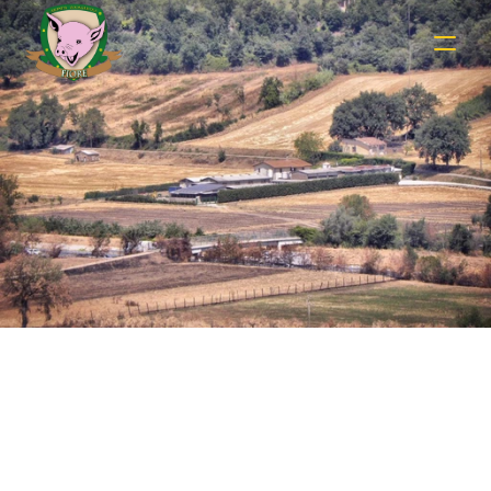
Shop Details
Securely Checkout and Enjoy Farm Fresh 
Deliveries