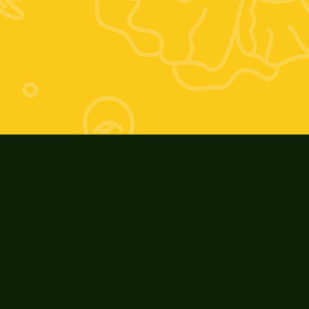
Orario estivo:
Giovedì 17-20; Venerdì 9-13 e 17-20; 
Sabato 9-13
Orario invernale:
Giovedì 16-19; Venerdì 9-13 e 16-19; 
Sabato: 9-13
ZooAgricolaFiore
Riconoscimenti e Eventi
I nostri prodotti
Cosa ci contraddistingue
La nostra storia