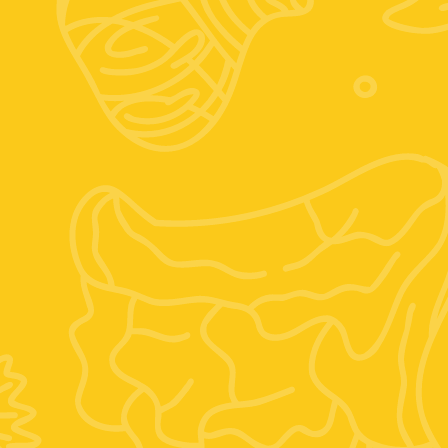
Seguici sui social
Instagram
Facebook
Posizione:
Vocabolo mario villani, 6, 01028 Orte VT