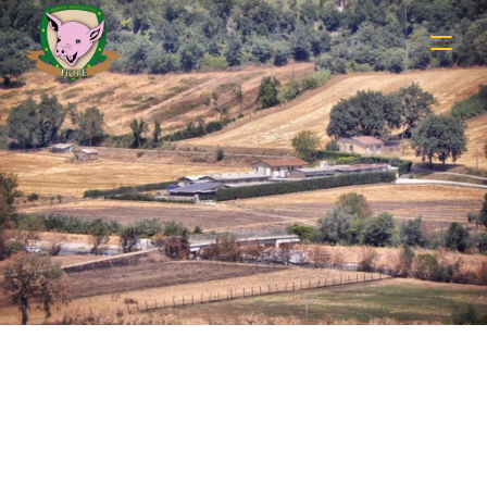
Shop Details
Securely Checkout and Enjoy Farm Fresh 
Deliveries