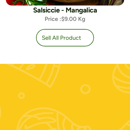
Salsiccie - Mangalica
Price :
$9.00 Kg
duct
Sell All Product
Contattaci:
+39 389 674 9889
Zooagricolafiore@alice.it
Scrivici su whatsapp