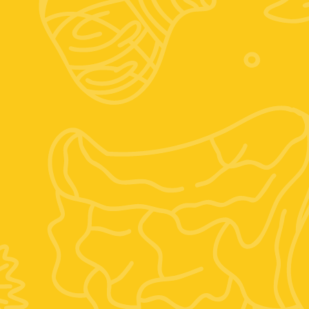
Seguici sui social
Instagram
Facebook
Posizione:
Vocabolo mario villani, 6, 01028 Orte VT