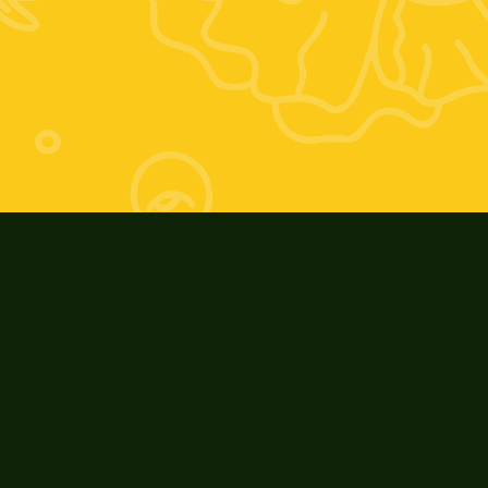
Orario estivo:
Giovedì 17-20; Venerdì 9-13 e 17-20; 
Sabato 9-13
Orario invernale:
Giovedì 16-19; Venerdì 9-13 e 16-19; 
Sabato: 9-13
ZooAgricolaFiore
Riconoscimenti e Eventi
I nostri prodotti
Cosa ci contraddistingue
La nostra storia