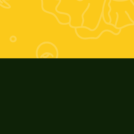
Orario estivo:
Giovedì 17-20; Venerdì 9-13 e 17-20; 
Sabato 9-13
Orario invernale:
Giovedì 16-19; Venerdì 9-13 e 16-19; 
Sabato: 9-13
ZooAgricolaFiore
Riconoscimenti e Eventi
I nostri prodotti
Cosa ci contraddistingue
La nostra storia