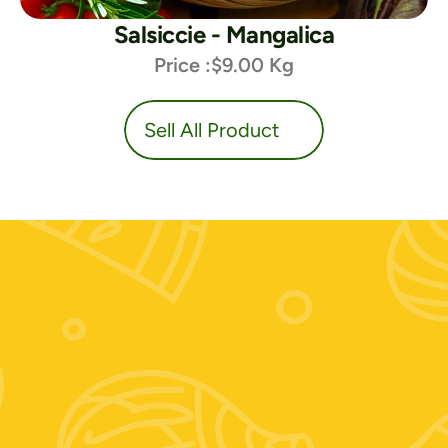
Salsiccie - Mangalica
Price :
$9.00 Kg
duct
Sell All Product
Contattaci:
+39 389 674 9889
Zooagricolafiore@alice.it
Scrivici su whatsapp