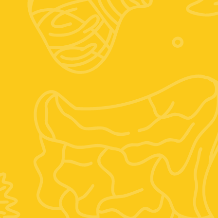
Seguici sui social
Instagram
Facebook
Posizione:
Vocabolo mario villani, 6, 01028 Orte VT