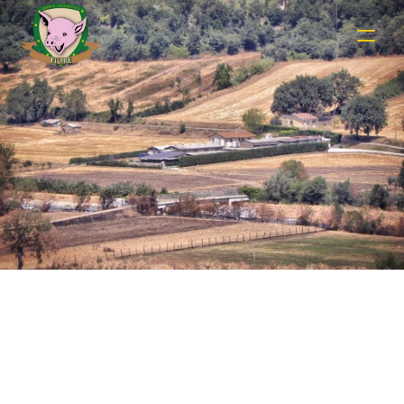
Shop Details
Securely Checkout and Enjoy Farm Fresh 
Deliveries