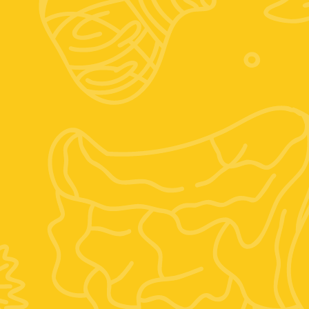
Seguici sui social
Instagram
Facebook
Posizione:
Vocabolo mario villani, 6, 01028 Orte VT