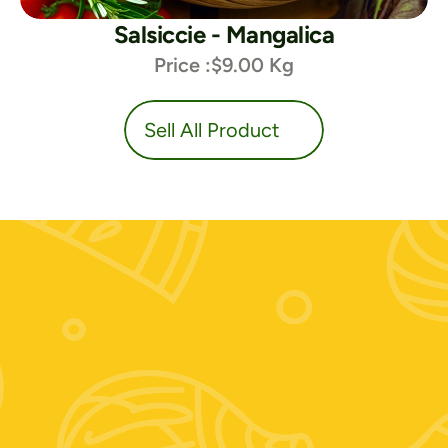
Salsiccie - Mangalica
Price :
$9.00 Kg
duct
Sell All Product
Contattaci:
+39 389 674 9889
Zooagricolafiore@alice.it
Scrivici su whatsapp