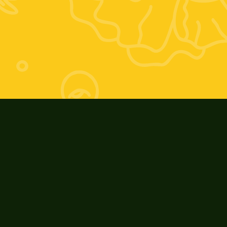
Orario estivo:
Giovedì 17-20; Venerdì 9-13 e 17-20; 
Sabato 9-13
Orario invernale:
Giovedì 16-19; Venerdì 9-13 e 16-19; 
Sabato: 9-13
ZooAgricolaFiore
Riconoscimenti e Eventi
I nostri prodotti
Cosa ci contraddistingue
La nostra storia