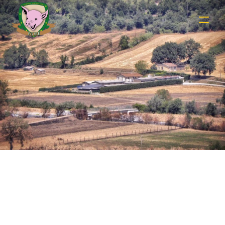
Shop Details
Securely Checkout and Enjoy Farm Fresh 
Deliveries