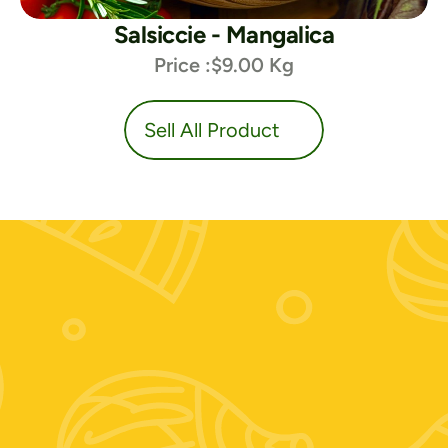
Salsiccie - Mangalica
Price :
$9.00 Kg
duct
Sell All Product
Contattaci:
+39 389 674 9889
Zooagricolafiore@alice.it
Scrivici su whatsapp