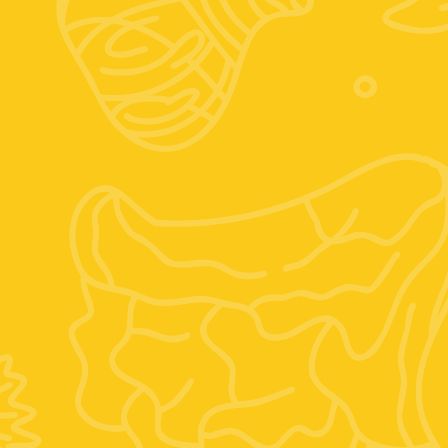
Seguici sui social
Instagram
Facebook
Posizione:
Vocabolo mario villani, 6, 01028 Orte VT