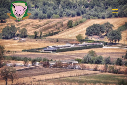
Shop Details
Securely Checkout and Enjoy Farm Fresh 
Deliveries