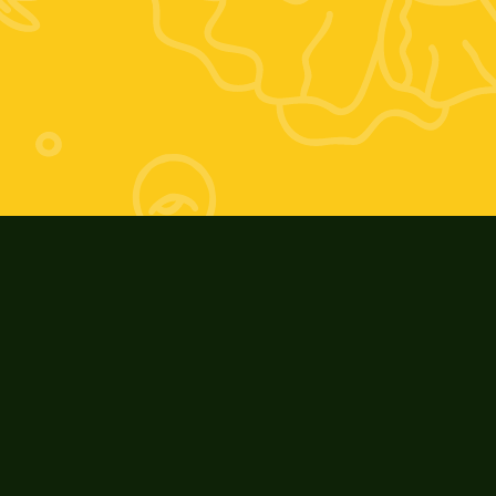
Orario estivo:
Giovedì 17-20; Venerdì 9-13 e 17-20; 
Sabato 9-13
Orario invernale:
Giovedì 16-19; Venerdì 9-13 e 16-19; 
Sabato: 9-13
ZooAgricolaFiore
Riconoscimenti e Eventi
I nostri prodotti
Cosa ci contraddistingue
La nostra storia